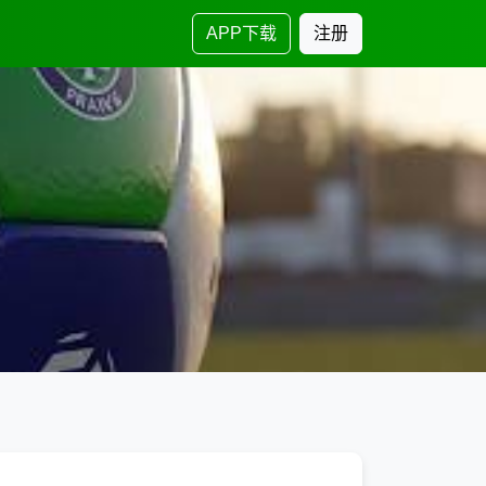
APP下载
注册